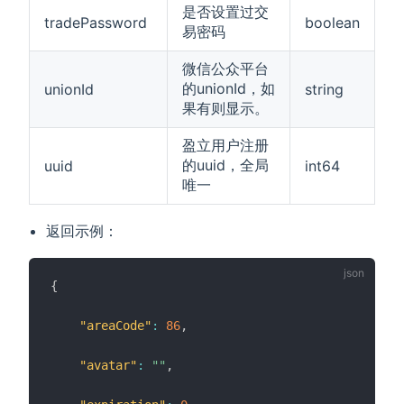
是否设置过交
tradePassword
boolean
易密码
微信公众平台
的unionId，如
unionId
string
果有则显示。
盈立用户注册
的uuid，全局
uuid
int64
唯一
返回示例：
{
"areaCode"
:
86
,
"avatar"
:
""
,