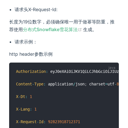
请求头X-Request-Id:
长度为19位数字，必须确保唯一用于做幂等防重，推
(opens new window
荐使用
分布式Snowflake雪花算法
生成。
请求示例：
http header参数示例
Authorization
:
 eyJ0eXAiOiJKV1QiLCJhbGciOiJIUzI1Ni
Content
-
Type
:
 application
/
json
;
 charset
=
utf
-
8
X
-
Dt
:
1
X
-
Lang
:
1
X
-
Request
-
Id
:
92823918712371