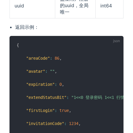
的uuid，全局
uuid
int64
唯一
返回示例：
{
"areaCode"
:
86
,
"avatar"
:
""
,
"expiration"
:
0
,
"extendStatusBit"
:
"1<<0 登录密码 1<<1 行情权限
"firstLogin"
:
true
,
"invitationCode"
:
1234
,