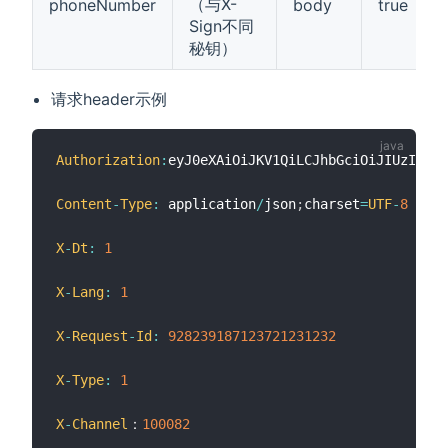
（与X-
phoneNumber
body
true
Sign不同
秘钥）
请求header示例
Authorization
:
eyJ0eXAiOiJKV1QiLCJhbGciOiJIUzI1NiJ
Content
-
Type
:
 application
/
json
;
charset
=
UTF
-
8
X
-
Dt
:
1
X
-
Lang
:
1
X
-
Request
-
Id
:
928239187123721231232
X
-
Type
:
1
X
-
Channel
：
100082