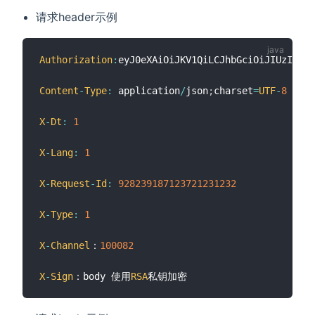
请求header示例
Authorization
:
eyJ0eXAiOiJKV1QiLCJhbGciOiJIUzI1NiJ
Content
-
Type
:
 application
/
json
;
charset
=
UTF
-
8
X
-
Dt
:
1
X
-
Lang
:
1
X
-
Request
-
Id
:
928239187123721231232
X
-
Type
:
1
X
-
Channel
：
100082
X
-
Sign
：body 使用
RSA